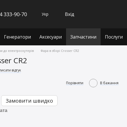
4 333-90-70
Вхід
Укр
Генератори
Аксесуари
Запчастини
Послуги
и до електроскутерів
Фара в зборі Crosser CR2
sser CR2
исати відгук
Порівняти
В бажання
Замовити швидко
ата