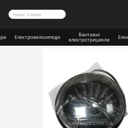
Перейти до основного контенту
Вантажні
ери
Електровелосипеди
Еле
електротрицикли