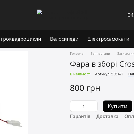
04
ктроквадроцикли
Велосипеди
Електросамокати
Головна
Запчастини
Запчастин
Фара в зборі Cro
В наявності
Артикул: 505471
Нап
800 грн
Купити
Гарантія
Доставка
Опл