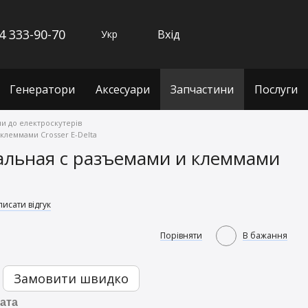
4 333-90-70
Вхід
Укр
Генератори
Аксесуари
Запчастини
Послуги
и до електроскутерів
клеммами Crosser E-Delta
альная с разъемами и клеммами
исати відгук
Порівняти
В бажання
Замовити швидко
ата