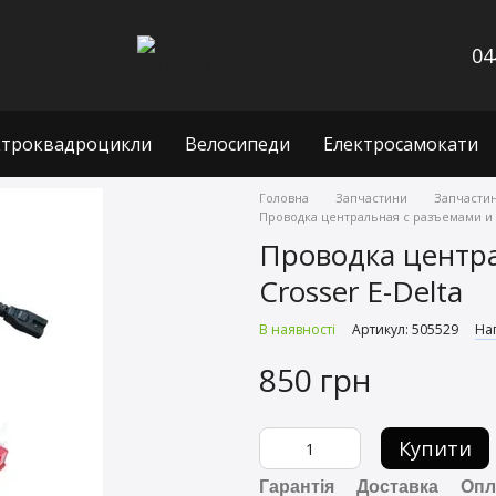
04
ктроквадроцикли
Велосипеди
Електросамокати
Головна
Запчастини
Запчастин
Проводка центральная с разъемами и 
Проводка центр
Crosser E-Delta
В наявності
Артикул: 505529
Нап
850 грн
Купити
Гарантія
Доставка
Опл