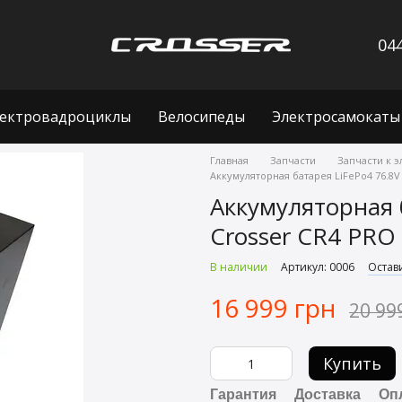
044
ектровадроциклы
Велосипеды
Электросамокаты
Главная
Запчасти
Запчасти к 
Аккумуляторная батарея LiFePo4 76.8V 
Аккумуляторная 
Crosser CR4 PRO 
В наличии
Артикул: 0006
Остав
16 999 грн
20 99
Купить
Гарантия
Доставка
Оп