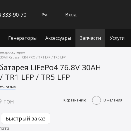
 333-90-70
Вход
Рус
Генераторы
Аксессуары
Запчасти
Услуги
электроскутерам
30AH Crosser CR4 PRO / TR1 LFP / TR5 LFP
батарея LiFePo4 76.8V 30AH
/ TR1 LFP / TR5 LFP
ить отзыв
9 грн
К сравнению
В желания
Быстрый заказ
лата