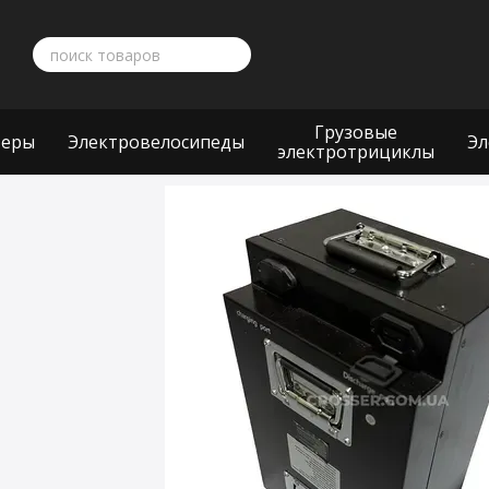
Перейти к основному контенту
Грузовые
теры
Электровелосипеды
Эл
электротрициклы