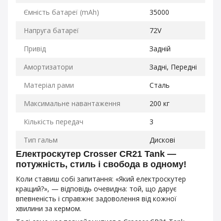
Ємність батареї (mAh)
35000
Напруга батареї
72V
Привід
Задній
Амортизатори
Задні, Передні
Матеріал рами
Сталь
Максимальне навантаження
200 кг
Кількість передач
3
Тип гальм
Дискові
Електроскутер Crosser CR21 Tank —
потужність, стиль і свобода в одному!
Коли ставиш собі запитання: «Який електроскутер
кращий?», — відповідь очевидна: той, що дарує
впевненість і справжнє задоволення від кожної
хвилини за кермом.