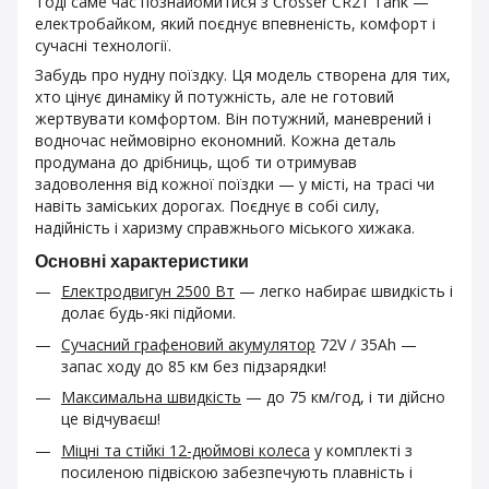
Тоді саме час познайомитися з Crosser CR21 Tank —
електробайком, який поєднує впевненість, комфорт і
сучасні технології.
Забудь про нудну поїздку. Ця модель створена для тих,
хто цінує динаміку й потужність, але не готовий
жертвувати комфортом. Він потужний, маневрений і
водночас неймовірно економний. Кожна деталь
продумана до дрібниць, щоб ти отримував
задоволення від кожної поїздки — у місті, на трасі чи
навіть заміських дорогах. Поєднує в собі силу,
надійність і харизму справжнього міського хижака.
Основні характеристики
Електродвигун 2500 Вт
— легко набирає швидкість і
долає будь-які підйоми.
Сучасний графеновий акумулятор
72V / 35Ah —
запас ходу до 85 км без підзарядки!
Максимальна швидкість
— до 75 км/год, і ти дійсно
це відчуваєш!
Міцні та стійкі 12-дюймові колеса
у комплекті з
посиленою підвіскою забезпечують плавність і