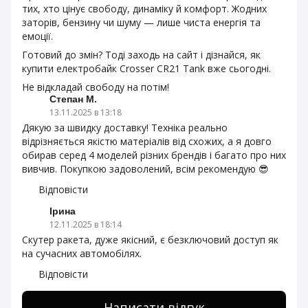
тих, хто цінує свободу, динаміку й комфорт. Жодних
заторів, бензину чи шуму — лише чиста енергія та
емоції.
Готовий до змін? Тоді заходь на сайт і дізнайся, як
купити електробайк Crosser CR21 Tank вже сьогодні.
Не відкладай свободу на потім!
Степан М.
13.11.2025 в 13:18
Дякую за швидку доставку! Техніка реально
відрізняється якістю матеріалів від схожих, а я довго
обирав серед 4 моделей різних брендів і багато про них
вивчив. Покупкою задоволений, всім рекомендую 😎
Відповісти
Ірина
12.11.2025 в 18:14
Скутер ракета, дуже якісний, є безключовий доступ як
на сучасних автомобілях.
Відповісти
Написати відгук