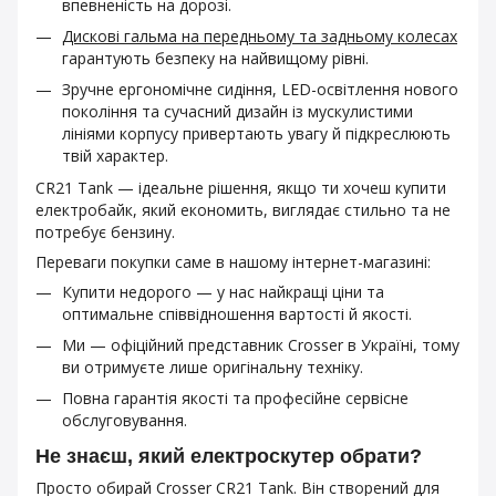
впевненість на дорозі.
Дискові гальма на передньому та задньому колесах
гарантують безпеку на найвищому рівні.
Зручне ергономічне сидіння, LED-освітлення нового
покоління та сучасний дизайн із мускулистими
лініями корпусу привертають увагу й підкреслюють
твій характер.
CR21 Tank — ідеальне рішення, якщо ти хочеш купити
електробайк, який економить, виглядає стильно та не
потребує бензину.
Переваги покупки саме в нашому інтернет-магазині:
Купити недорого — у нас найкращі ціни та
оптимальне співвідношення вартості й якості.
Ми — офіційний представник Crosser в Україні, тому
ви отримуєте лише оригінальну техніку.
Повна гарантія якості та професійне сервісне
обслуговування.
Не знаєш, який електроскутер обрати?
Просто обирай Crosser CR21 Tank. Він створений для