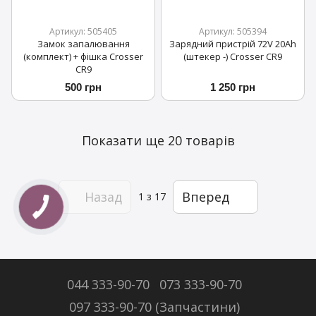
Артикул: 505405
Артикул: 505394
Замок запалювання
Зарядний пристрій 72V 20Ah
(комплект) + фішка Crosser
(штекер -) Crosser CR9
CR9
500 грн
1 250 грн
Показати ще 20 товарів
Назад
Вперед
1
з 17
044 333-90-70
073 333-90-70
097 333-90-70 (Запчастини)