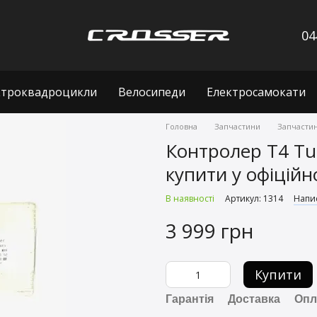
04
ктроквадроцикли
Велосипеди
Електросамокати
Головна
Запчастини
Запчастин
Контролер T4 Tu
купити у офіцій
В наявності
Артикул: 1314
Напис
3 999 грн
Купити
Гарантія
Доставка
Опл