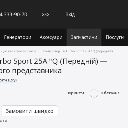
4 333-90-70
Вхід
Укр
Генератори
Аксесуари
Запчастини
Послуги
и до електросамокатів
Контролер T4 Turbo Sport 25А "Q (Передній)
rbo Sport 25А "Q (Передній) —
ного представника
ати відгук
Порівняти
В бажання
Замовити швидко
ата