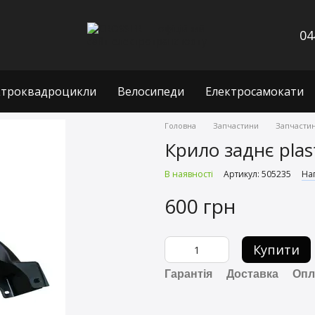
04
ктроквадроцикли
Велосипеди
Електросамокати
Головна
Запчастини
Запчастин
Крило заднє plast
В наявності
Артикул: 505235
Нап
600 грн
Купити
Гарантія
Доставка
Опл