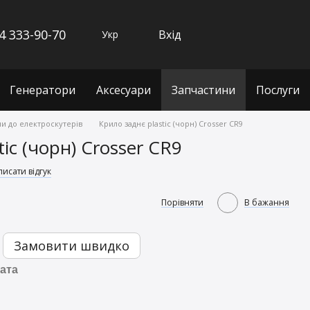
4 333-90-70
Вхід
Укр
Генератори
Аксесуари
Запчастини
Послуги
и до електроскутерів
Крило заднє plastic (чорн) Crosser CR9
ic (чорн) Crosser CR9
исати відгук
Порівняти
В бажання
Замовити швидко
ата