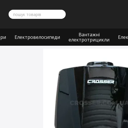
Перейти до основного контенту
Вантажні
ери
Електровелосипеди
Еле
електротрицикли