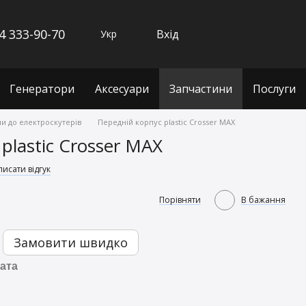
4 333-90-70
Вхід
Укр
Генератори
Аксесуари
Запчастини
Послуги
и до електроскутерів
Передній корпус plastic Crosser MAX
plastic Crosser MAX
исати відгук
Порівняти
В бажання
Замовити швидко
ата