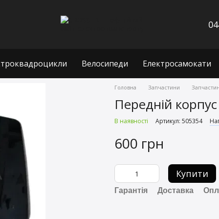
04
ктроквадроцикли
Велосипеди
Електросамокати
Головна
Запчастини
Запчастин
Передній корпус 
В наявності
Артикул: 505354
Нап
600 грн
Купити
Гарантія
Доставка
Опл