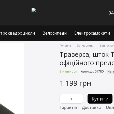
04
ктроквадроцикли
Велосипеди
Електросамокати
Головна
Запчастини
Запчастин
Траверса, шток T
офіційного пред
В наявності
Артикул: 01780
Напи
1 199 грн
Купити
Гарантія
Доставка
Опл