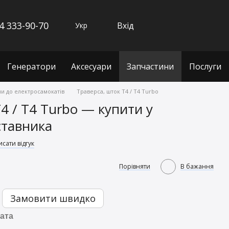
4 333-90-70
Вхід
Укр
Генератори
Аксесуари
Запчастини
Послуги
и до електросамокатів
Траверса, шток T4 / T4 Turbo
4 / T4 Turbo — купити у
ставника
сати відгук
Порівняти
В бажання
Замовити швидко
ата