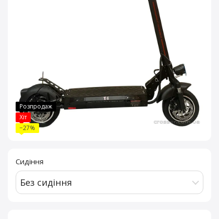
Розпродаж
Хіт
−27%
Сидіння
Без сидіння