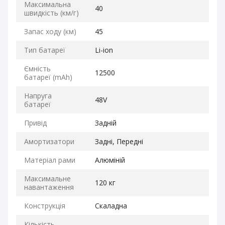
Максимальна
40
швидкість (км/г)
Запас ходу (км)
45
Тип батареї
Li-ion
Ємність
12500
батареї (mAh)
Напруга
48V
батареї
Привід
Задній
Амортизатори
Задні, Передні
Матеріал рами
Алюміній
Максимальне
120 кг
навантаження
Конструкція
Скаладна
Кількість