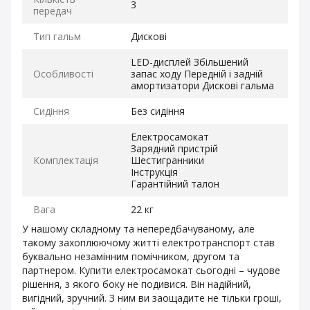
3
передач
Тип гальм
Дискові
LED-дисплей Збільшений
Особливості
запас ходу Передній і задній
амортизатори Дискові гальма
Сидіння
Без сидіння
Електросамокат
Зарядний пристрій
Комплектація
Шестигранники
Інструкція
Гарантійний талон
Вага
22 кг
У нашому складному та непередбачуваному, але
такому захоплюючому житті електротранспорт став
буквально незамінним помічником, другом та
партнером. Купити електросамокат сьогодні – чудове
рішення, з якого боку не подивися. Він надійний,
вигідний, зручний. З ним ви заощадите не тільки гроші,