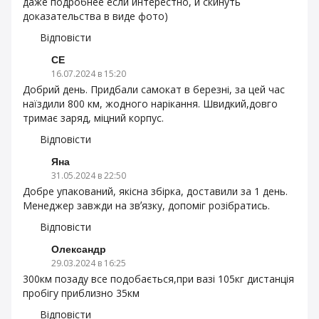
даже подробнее если интерестно, и скинуть
доказательства в виде фото)
Відповісти
СЕ
16.07.2024 в 15:20
Добрий день. Придбали самокат в березні, за цей час
наїздили 800 км, жодного нарікання. Швидкий,довго
тримає заряд, міцний корпус.
Відповісти
Яна
31.05.2024 в 22:50
Добре упакований, якісна збірка, доставили за 1 день.
Менеджер завжди на звʼязку, допоміг розібратись.
Відповісти
Олександр
29.03.2024 в 16:25
300км позаду все подобається,при вазі 105кг дистанція
пробігу приблизно 35км
Відповісти