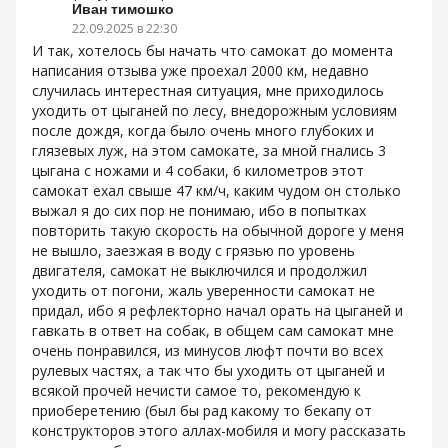
Иван тимошко
22.09.2025 в 22:30
И так, хотелось бы начать что самокат до момента
написания отзыва уже проехал 2000 км, недавно
случилась интерестная ситуация, мне приходилось
уходить от цыганей по лесу, внедорожным условиям
после дождя, когда было очень много глубоких и
глязевых луж, на этом самокате, за мной гнались 3
цыгана с ножами и 4 собаки, 6 километров этот
самокат ехал свыше 47 км/ч, каким чудом он столько
выжал я до сих пор не понимаю, ибо в попытках
повторить такую скорость на обычной дороге у меня
не вышло, заезжая в воду с грязью по уровень
двигателя, самокат не выключился и продолжил
уходить от погони, жаль уверенности самокат не
придал, ибо я рефлекторно начал орать на цыганей и
гавкать в ответ на собак, в общем сам самокат мне
очень понравился, из минусов люфт почти во всех
рулевых частях, а так что бы уходить от цыганей и
всякой прочей нечисти самое то, рекомендую к
приоберетению (был бы рад какому то бекапу от
конструкторов этого аллах-мобиля и могу рассказать