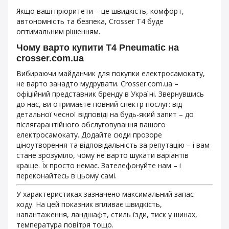
Якщо ваші пріоритети – це швидкість, комфорт,
автономність та безпека, Crosser T4 буде
оптимальним рішенням.
Чому варто купити T4 Pneumatic на
crosser.com.ua
Вибираючи майданчик для покупки електросамокату,
не варто занадто мудрувати. Crosser.com.ua –
офіційний представник бренду в Україні. Звернувшись
до нас, ви отримаєте повний спектр послуг: від
детальної чесної відповіді на будь-який запит – до
післягарантійного обслуговування вашого
електросамокату. Додайте сюди прозоре
ціноутворення та відповідальність за репутацію – і вам
стане зрозуміло, чому не варто шукати варіантів
краще. Їх просто немає. Зателефонуйте нам – і
переконайтесь в цьому самі.
У характеристиках зазначено максимальний запас
ходу. На цей показник впливає швидкість,
навантаження, ландшафт, стиль їзди, тиск у шинах,
температура повітря тощо.