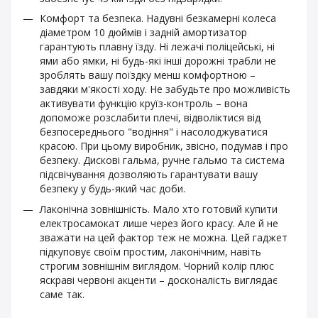
Комфорт та безпека. Надувні безкамерні колеса
діаметром 10 дюймів і задній амортизатор
гарантують плавну їзду. Ні лежачі поліцейські, ні
ями або ямки, ні будь-які інші дорожні трабли не
зроблять вашу поїздку менш комфортною –
завдяки м'якості ходу. Не забудьте про можливість
активувати функцію круїз-контроль – вона
допоможе розслабити плечі, відволіктися від
безпосереднього "водіння" і насолоджуватися
красою. При цьому виробник, звісно, подумав і про
безпеку. Дискові гальма, ручне гальмо та система
підсвічування дозволяють гарантувати вашу
безпеку у будь-який час доби.
Лаконічна зовнішність. Мало хто готовий купити
електросамокат лише через його красу. Але й не
зважати на цей фактор теж не можна. Цей гаджет
підкуповує своїм простим, лаконічним, навіть
строгим зовнішнім виглядом. Чорний колір плюс
яскраві червоні акценти – досконалість виглядає
саме так.