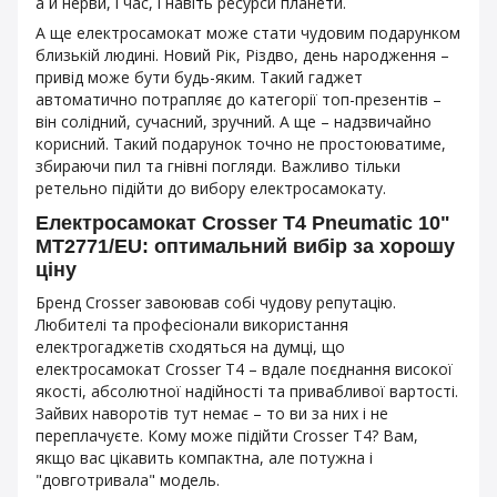
а й нерви, і час, і навіть ресурси планети.
А ще електросамокат може стати чудовим подарунком
близькій людині. Новий Рік, Різдво, день народження –
привід може бути будь-яким. Такий гаджет
автоматично потрапляє до категорії топ-презентів –
він солідний, сучасний, зручний. А ще – надзвичайно
корисний. Такий подарунок точно не простоюватиме,
збираючи пил та гнівні погляди. Важливо тільки
ретельно підійти до вибору електросамокату.
Електросамокат Crosser T4 Pneumatic 10"
MT2771/EU: оптимальний вибір за хорошу
ціну
Бренд Crosser завоював собі чудову репутацію.
Любителі та професіонали використання
електрогаджетів сходяться на думці, що
електросамокат Crosser T4 – вдале поєднання високої
якості, абсолютної надійності та привабливої вартості.
Зайвих наворотів тут немає – то ви за них і не
переплачуєте. Кому може підійти Crosser T4? Вам,
якщо вас цікавить компактна, але потужна і
"довготривала" модель.