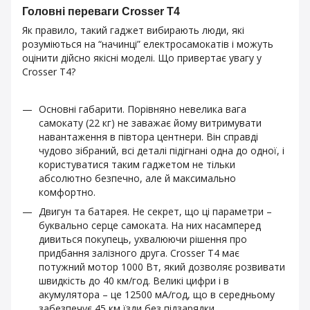
Головні переваги Crosser T4
Як правило, такий гаджет вибирають люди, які
розуміються на “начинці” електросамокатів і можуть
оцінити дійсно якісні моделі. Що привертає увагу у
Crosser T4?
Основні габарити. Порівняно невелика вага
самокату (22 кг) не заважає йому витримувати
навантаження в півтора центнери. Він справді
чудово зібраний, всі деталі підігнані одна до одної, і
користуватися таким гаджетом не тільки
абсолютно безпечно, але й максимально
комфортно.
Двигун та батарея. Не секрет, що ці параметри –
буквально серце самоката. На них насамперед
дивиться покупець, ухвалюючи рішення про
придбання залізного друга. Crosser T4 має
потужний мотор 1000 Вт, який дозволяє розвивати
швидкість до 40 км/год. Великі цифри і в
акумулятора – це 12500 мА/год, що в середньому
забезпечує 45 км їзди без підзарядки.