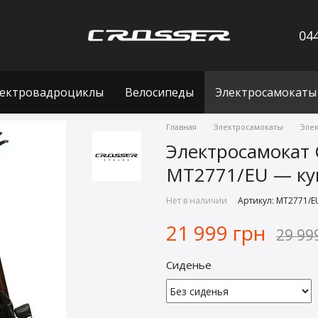
044
ектровадроциклы
Велосипеды
Электросамокаты
Главная
Электросамокаты
Элек
Электросамокат C
MT2771/EU — куп
Нет в наличии
Артикул: MT2771/E
21 999 грн
29 99
Сиденье