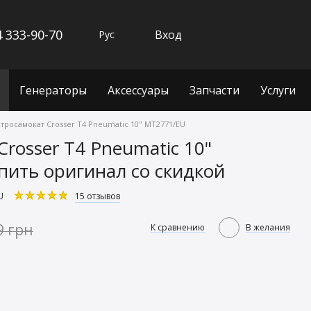
 333-90-70
Вход
Рус
Генераторы
Аксессуары
Запчасти
Услуги
тросамокат Crosser T4 Pneumatic 10" MT2771/EU
rosser T4 Pneumatic 10"
ить оригинал со скидкой
U
15 отзывов
9 грн
К сравнению
В желания