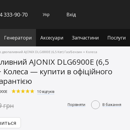
4 333-90-70
Вхід
Укр
Генератори
Аксесуари
Запчастини
Послуги
 двопаливний AJONIX DLG6900E (6,5 Квт) Газ/Бензин + Колеса
ливний AJONIX DLG6900E (6,5
+ Колеса — купити в офіційного
гарантією
900E
10 відгуків
9 грн
Порівняти
В бажання
виться