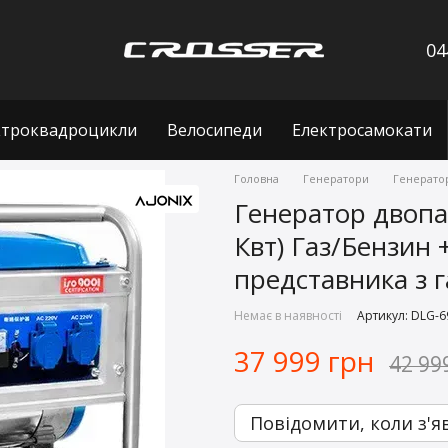
04
ктроквадроцикли
Велосипеди
Електросамокати
Головна
Генератори
Генератор
Генератор двопа
Квт) Газ/Бензин 
представника з 
Немає в наявності
Артикул: DLG-6
37 999 грн
42 99
Повідомити, коли з'я