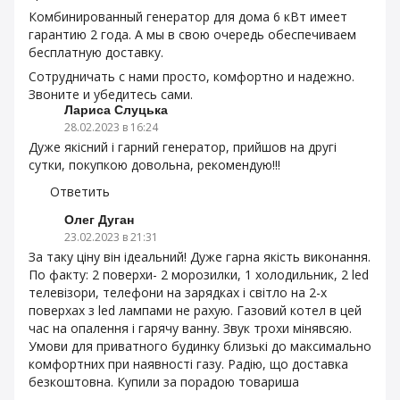
Комбинированный генератор для дома 6 кВт имеет
гарантию 2 года. А мы в свою очередь обеспечиваем
бесплатную доставку.
Сотрудничать с нами просто, комфортно и надежно.
Звоните и убедитесь сами.
Лариса Слуцька
28.02.2023 в 16:24
Дуже якісний і гарний генератор, прийшов на другі
сутки, покупкою довольна, рекомендую!!!
Ответить
Олег Дуган
23.02.2023 в 21:31
За таку ціну він ідеальний! Дуже гарна якість виконання.
По факту: 2 поверхи- 2 морозилки, 1 холодильник, 2 led
телевізори, телефони на зарядках і світло на 2-х
поверхах з led лампами не рахую. Газовий котел в цей
час на опалення і гарячу ванну. Звук трохи мінявсяю.
Умови для приватного будинку близькі до максимально
комфортних при наявності газу. Радію, що доставка
безкоштовна. Купили за порадою товариша