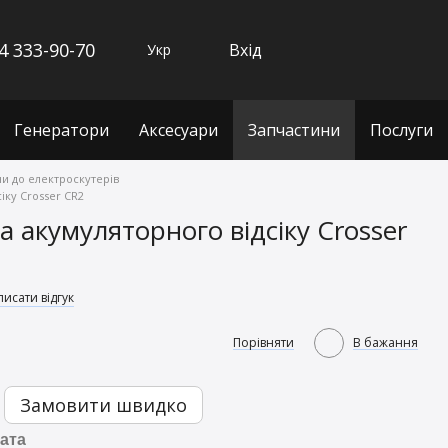
4 333-90-70
Вхід
Укр
Генератори
Аксесуари
Запчастини
Послуги
и до електроскутерів
іку Crosser CR2
 акумуляторного відсіку Crosser
исати відгук
Порівняти
В бажання
Замовити швидко
ата