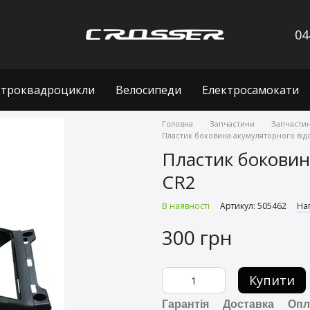
04
ктроквадроцикли
Велосипеди
Електросамокати
Головна
Запчастини
Запчастин
Пластик боковина акумуляторного відс
Пластик боковина
CR2
В наявності
Артикул: 505462
Нап
300 грн
Купити
Гарантія
Доставка
Опл