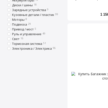
Аккумуляторы
Диски / шины
18
Зарядные устройства
9
1 15
Кузовные детали / пластик
99
Моторы
8
Подвеска
29
Привод / мост
5
Руль и управление
49
Свет
16
Тормозная система
51
Электроника / Электрика
96