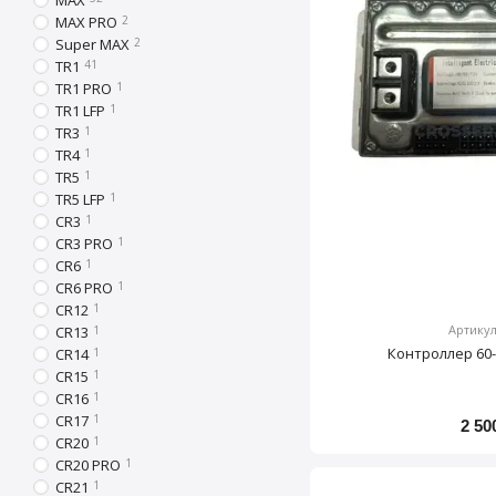
MAX
MAX PRO
2
Super MAX
2
TR1
41
TR1 PRO
1
TR1 LFP
1
TR3
1
TR4
1
TR5
1
TR5 LFP
1
CR3
1
CR3 PRO
1
CR6
1
CR6 PRO
1
CR12
1
Артикул
CR13
1
Контроллер 60-
CR14
1
CR15
1
CR16
1
CR17
1
2 50
CR20
1
CR20 PRO
1
CR21
1