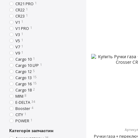
CR21 PRO
1
CR22
1
CR23
1
V1
1
V1 PRO
1
V3
1
V5
1
V7
1
V9
1
Cargo 10
1
Cargo 10 LFP
1
Cargo 12
5
Cargo 13
15
Cargo 16
15
Cargo 18
2
MINI
8
E-DELTA
34
Booster
4
CITY
1
POWER
1
Артикул
Категорія запчастин
Ручки газа + переклю
16