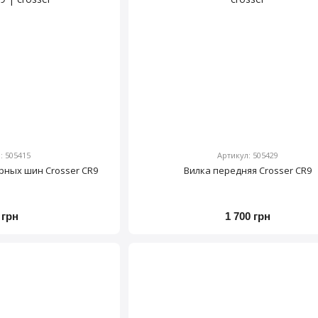
: 505415
Артикул: 505429
рных шин Crosser CR9
Вилка передняя Crosser CR9
 грн
1 700 грн