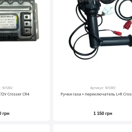
: 505382
Артикул: 505383
72V Crosser CR4
Ручки газа + переключатель L+R Cros
0 грн
1 150 грн