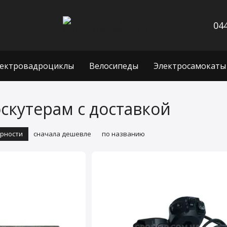
044
ектровадроциклы
Велосипеды
Электросамокаты
оскутерам с доставкой
ярности
сначала дешевле
по названию