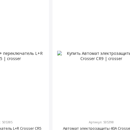
: 505385
Артикул: 505398
чатель L+R Crosser CR5
Автомат электрозащиты 40А Crosse