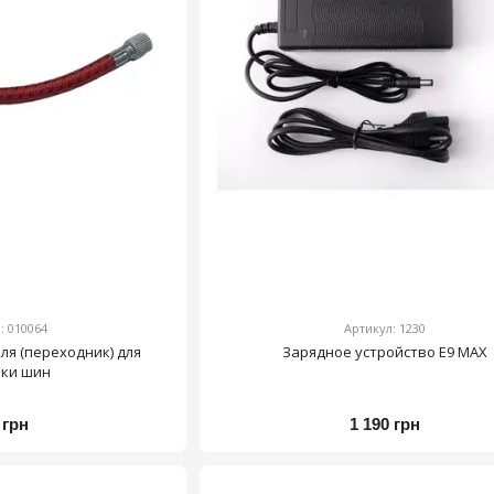
: 010064
Артикул: 1230
ля (переходник) для
Зарядное устройство Е9 MAX
чки шин
 грн
1 190 грн