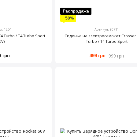
Распродажа
−50%
л: 1254
Артикул: 90711
 Turbo / T4 Turbo Sport
Сиденье на электросамокат Crosser T
0V)
Turbo / T4 Turbo Sport
999 грн
9 грн
499 грн