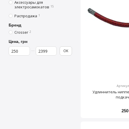
Аксессуары для
электросамокатов
15
Распродажа
1
Бренд
Crosser
2
Цена, грн
От Цена, грн
До Цена, грн
OK
Артикул
Удлиннитель ниппе
подка
250