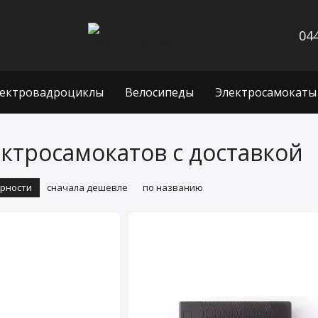
044
ектровадроциклы
Велосипеды
Электросамокаты
ектросамокатов с доставкой
ярности
сначала дешевле
по названию