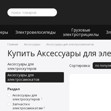
Перейти к основному контенту
Грузовые
теры
Электровелосипеды
Эл
электротрициклы
Главная
Аксессуары
Аксессуары для электросамокатов
Купить Аксессуары для эл
Аксессуары для
Сортировка:
по попул
электроскутеров
Аксессуары для
электросамокатов
Раздел
Аксессуары для
электроскутеров
1
Запчасти к
электросамокатам
6