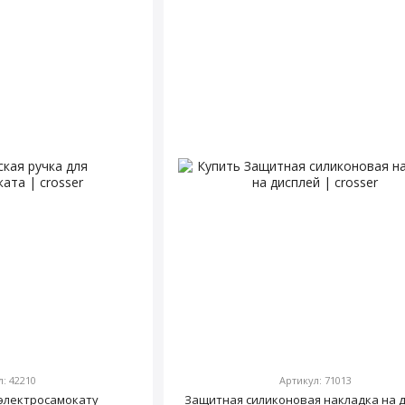
л: 42210
Артикул: 71013
 электросамокату
Защитная силиконовая накладка на 