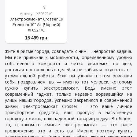
3
Артикул: XF0521/C
Электросамокат Crosser E9
Premium 10" Air (Чорний)
XF0521/C
15 499 грн
Жить в ритме города, совпадать с ним — непростая задача.
Мы все привыкли к мобильности, определенному уровню
собственного комфорта и четко движемся по дню,
достигая поставленных целей и не забывая отдыхать от
утомительной работы. Если вы узнали в этом описании
себя, поздравляем: вы — именно тот человек, которому
нужно купить электросамокат. Ведь именно этот
современный гаджет, только недавно ворвавшийся на
улицы наших городов, успешно закрепился в современной
жизни. Электросамокат Crosser — это ваше личное
транспортное средство, ваш пропуск в насыщенную
городскую жизнь, ваш надежный товарищ и друг. В общем-
то, в каком-то смысле электросамокат — это ваше
продолжение, это и есть вы. Именно поэтому купить
электросамокат в Киеве или любом другом украинском