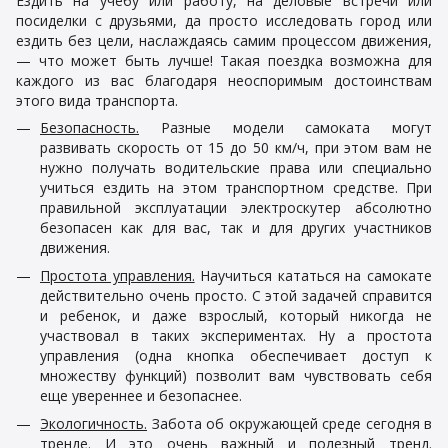
Ездить на учебу или работу, на деловые встречи или
посиделки с друзьями, да просто исследовать город или
ездить без цели, наслаждаясь самим процессом движения,
— что может быть лучше! Такая поездка возможна для
каждого из вас благодаря неоспоримым достоинствам
этого вида транспорта.
Безопасность.
Разные модели самоката могут
развивать скорость от 15 до
50 км/ч
, при этом вам не
нужно получать водительские права или специально
учиться ездить на этом транспортном средстве. При
правильной эксплуатации электроскутер абсолютно
безопасен как для вас, так и для других участников
движения.
Простота управления.
Научиться кататься на самокате
действительно очень просто. С этой задачей справится
и ребенок, и даже взрослый, который никогда не
участвовал в таких экспериментах. Ну а простота
управления (одна кнопка обеспечивает доступ к
множеству функций) позволит вам чувствовать себя
еще увереннее и безопаснее.
Экологичность.
Забота об окружающей среде сегодня в
тренде. И это очень важный и полезный тренд.