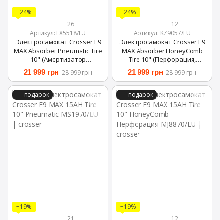
−24%
−24%
26
12
Артикул: LX5518/EU
Артикул: KZ9057/EU
Электросамокат Crosser E9
Электросамокат Crosser E9
MAX Absorber Pneumatic Tire
MAX Absorber HoneyComb
10" (Амортизатор
Tire 10" (Перфорация,
передний+задний) (Черный)
Амортизатор
21 999 грн
21 999 грн
28 999 грн
28 999 грн
LX5518/EU
передний+задний) (Черный)
KZ9057/EU
подарок
подарок
−19%
−19%
21
12