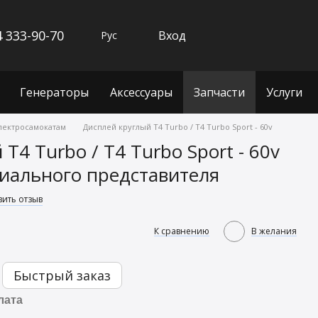
 333-90-70
Вход
Рус
Генераторы
Аксессуары
Запчасти
Услуги
электросамокатам
Дисплей круглый T4 Turbo / T4 Turbo Sport - 60v
T4 Turbo / T4 Turbo Sport - 60v
иального представителя
вить отзыв
К сравнению
В желания
Быстрый заказ
лата