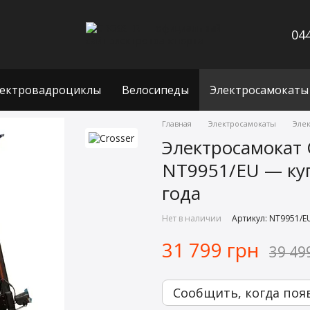
044
ектровадроциклы
Велосипеды
Электросамокаты
Главная
Электросамокаты
Элек
Электросамокат 
NT9951/EU — куп
года
Нет в наличии
Артикул: NT9951/E
31 799 грн
39 49
Сообщить, когда поя