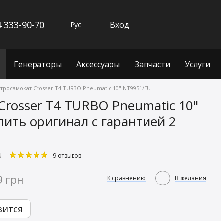
 333-90-70
Вход
Рус
Генераторы
Аксессуары
Запчасти
Услуги
тросамокат Crosser T4 TURBO Pneumatic 10" NT9951/EU
Crosser T4 TURBO Pneumatic 10"
ить оригинал с гарантией 2
U
9 отзывов
9 грн
К сравнению
В желания
вится