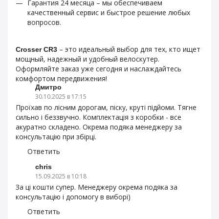
Гарантия 24 месяца – мы обеспечиваем
качественный сервис и быстрое решение любых
вопросов.
– это идеальный выбор для тех, кто ищет
Crosser CR3
мощный, надежный и удобный велоскутер.
Оформляйте заказ уже сегодня и наслаждайтесь
комфортом передвижения!
Дмитро
30.10.2025 в 17:15
Проїхав по лісним дорогам, піску, круті підйоми. Тягне
сильно і беззвучно. Комплектація з коробки - все
акуратно складено. Окрема подяка менеджеру за
консультацію при збірці.
Ответить
chris
15.09.2025 в 10:18
За ці кошти супер. Менеджеру окрема подяка за
консультацію і допомогу в виборі)
Ответить