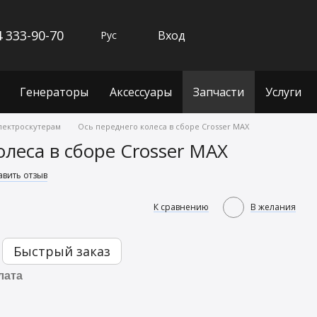
 333-90-70
Вход
Рус
Генераторы
Аксессуары
Запчасти
Услуги
электроскутерам
Ось переднего колеса в сборе Crosser MAX
олеса в сборе Crosser MAX
авить отзыв
К сравнению
В желания
Быстрый заказ
лата