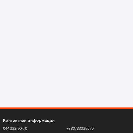
Контактная информация
044 333-90-70
+380733339070