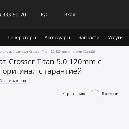
 333-90-70
Вход
Рус
Генераторы
Аксессуары
Запчасти
Услуги
рюковый самокат Crosser Titan 5.0 120mm с пегами (Синий)
т Crosser Titan 5.0 120mm с
 оригинал с гарантией
Оставить отзыв
К сравнению
В желания