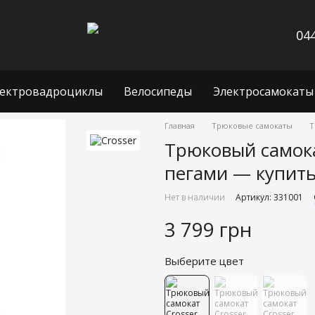
044
ектровадроциклы
Велосипеды
Электросамокаты
Главная
Трюковые самокаты
Т
Трюковый самока
пегами — купить
Нет в наличии
Артикул: 331001
3 799 грн
Выберите цвет