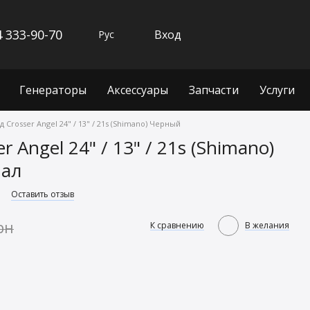
 333-90-70
Вход
Рус
Генераторы
Аксессуары
Запчасти
Услуги
 Crosser Angel 24" / 13" / 21s (Shimano) Черный
 Angel 24" / 13" / 21s (Shimano)
нал
3
Оставить отзыв
рн
К сравнению
В желания