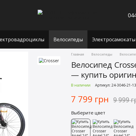
044
ектровадроциклы
Велосипеды
Электросамокаты
Главная
Велосипеды
Велосипед
Велосипед Crosser
— купить ориги
В наличии
Артикул: 24-3046-21-1
7 799 грн
9 999 г
Выберите цвет