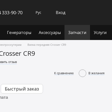
 333-90-70
Вход
Рус
Генераторы
Аксессуары
Запчасти
Услуги
электроскутерам
Вилка передняя Crosser CR9
Crosser CR9
авить отзыв
К сравнению
В желания
Быстрый заказ
лата